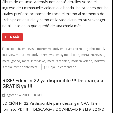
álbum de estudio. Además nos contó detalles sobre el
ingreso de Emmanuelle Zoldan a la banda, las razones por las
cuales prefiere ocuparse de todo él mismo al momento de
trabajar en estudio y como es la vida diaria en su Stavanger
natal. Esto es lo que quedó de una charla más…
LEER MÁS
,
,
,
Inicio
entrevista morten veland
entrevista sirenia
gothic metal
,
,
,
,
interview morten veland
interview sirenia
metal blog
metal entrevista
,
,
,
,
,
metal gotico
metal interviews
metal sinfonico
morten veland
norway
,
sirenia
symphonic metal
Deja un comentario
RISE! Edición 22 ya disponible !!! Descargala
GRATIS ya !!!
agosto 14, 2011
RISE!
EDICIÓN Nº 22 Ya disponible para descargar GRATIS en
formato PDF !!! DESCARGA / DOWNLOAD RISE! # 22 (PDF)