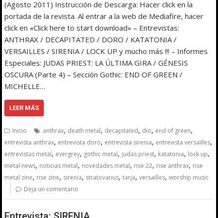
(Agosto 2011) Instrucción de Descarga: Hacer click en la
portada de la revista. Al entrar a la web de Mediafire, hacer
click en «Click here to start download» – Entrevistas:
ANTHRAX / DECAPITATED / DORO / KATATONIA /
VERSAILLES / SIRENIA / LOCK UP y mucho más !!! – Informes
Especiales: JUDAS PRIEST: LA ÚLTIMA GIRA / GÉNESIS
OSCURA (Parte 4) – Sección Gothic: END OF GREEN /
MICHELLE…
LEER MÁS
,
,
,
,
,
Inicio
anthrax
death metal
decapitated
dio
end of green
,
,
,
,
entrevista anthrax
entrevista doro
entrevista sirenia
entrevista versailles
,
,
,
,
,
,
entrevistas metal
evergrey
gothic metal
judas priest
katatonia
lock up
,
,
,
,
,
metal news
noticias metal
novedades metal
rise 22
rise anthrax
rise
,
,
,
,
,
,
metal zine
rise zine
sirenia
stratovarius
tarja
versailles
worship music
Deja un comentario
Entrevista: SIRENIA