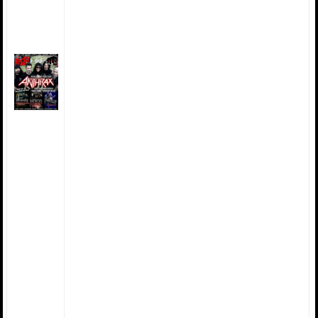
DORO / KATATONIA /
VERSAILLES / SIRENIA / LOCK
UP y mucho más !!!
– Informes Especiales:
JUDAS PRIEST: LA ÚLTIMA GIRA
/ GÉNESIS OSCURA (Parte 4)
– Sección Gothic:
END OF GREEN / MICHELLE
DARKNESS / THE MAN-EATING
TREE
– Reviews de Shows:
KATATONIA / OZZY OSBOURNE
/ TARJA / MOTORHEAD /
FINNTROLL / HELLOWEEN y
STRATOVARIUS / JORN y más !!!
– Reviews de CD’s, Demos y