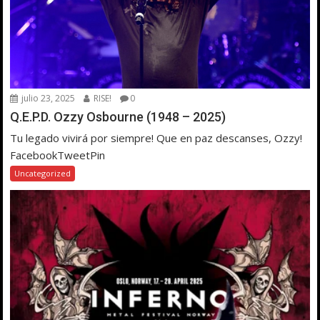
julio 23, 2025
RISE!
0
Q.E.P.D. Ozzy Osbourne (1948 – 2025)
Tu legado vivirá por siempre! Que en paz descanses, Ozzy!
FacebookTweetPin
Uncategorized