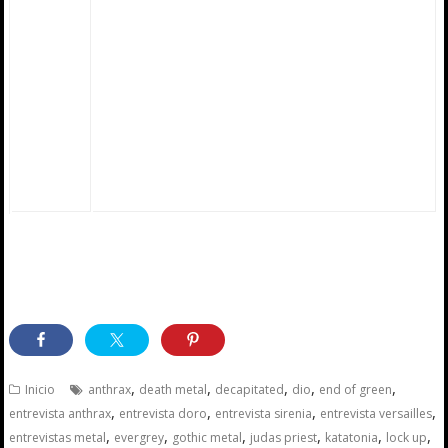
DVD’s:
ARCH ENEMY / DRACONIAN /
GORGASM / DIO / EVERGREY /
TRANSE METAL MACHINE /
SENTENCIA / BORN OF OSIRIS /
BEHEMOTH / DUFF MCKAGAN y
mucho más !!
,
,
,
,
,
Inicio
anthrax
death metal
decapitated
dio
end of green
,
,
,
,
entrevista anthrax
entrevista doro
entrevista sirenia
entrevista versailles
,
,
,
,
,
,
entrevistas metal
evergrey
gothic metal
judas priest
katatonia
lock up