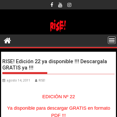
Saltar
al
contenido
RISE! Edición 22 ya disponible !!! Descargala
GRATIS ya !!!
agosto 14, 2011
RISE!
EDICIÓN Nº 22
Ya disponible para descargar GRATIS en formato
PDF !!!