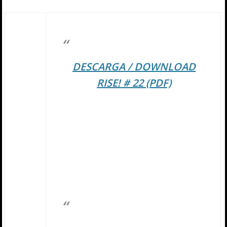
DESCARGA / DOWNLOAD
RISE! # 22 (PDF)
(Agosto 2011)
Instrucción de Descarga:
Hacer click en la portada de la
revista. Al entrar a la web de
Mediafire, hacer click en «Click
here to start download»
– Entrevistas:
ANTHRAX / DECAPITATED /