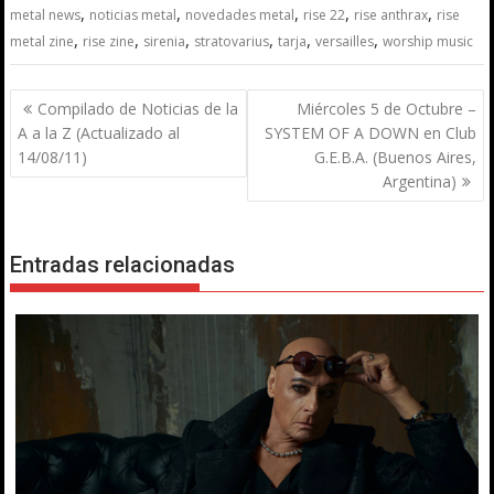
,
,
,
,
,
metal news
noticias metal
novedades metal
rise 22
rise anthrax
rise
,
,
,
,
,
,
metal zine
rise zine
sirenia
stratovarius
tarja
versailles
worship music
Navegación
Compilado de Noticias de la
Miércoles 5 de Octubre –
de
A a la Z (Actualizado al
SYSTEM OF A DOWN en Club
entradas
14/08/11)
G.E.B.A. (Buenos Aires,
Argentina)
Entradas relacionadas