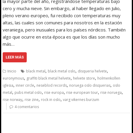
la mayor parte del año, registrándose temperaturas bajo
cero y mucha nieve. Sin embargo, al haber llegado en Julio,
pleno verano europeo, fui recibido con temperaturas muy
altas, las cuales son comunes para nosotros en la estación
veraniega, pero inusuales para los países nórdicos. También
algo que ocurre en esta época es que los días son mucho
más…
LEER MÁS
,
,
,
Inicio
black metal
black metal oslo
disqueria helvete
,
,
,
euronymous
graffiti black metal helvete
helvete store
holmenkollen
,
,
,
,
iglesia
inner circle
neseblod records
noruega oslo disquerias
oslo
,
,
,
,
,
metal
pubs metal oslo
rise europa
rise european tour
rise noruega
,
,
,
rise norway
rise zine
rock in oslo
varg vikernes burzum
4 comentarios