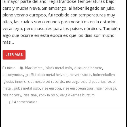
la mayor parte del año, registrándose temperaturas bajo
cero y mucha nieve. Sin embargo, al haber llegado en Julio,
pleno verano europeo, fui recibido con temperaturas muy
altas, las cuales son comunes para nosotros en la estación
veraniega, pero inusuales para los países nórdicos. También
algo que ocurre en esta época es que los días son mucho
más…
LEER MÁS
,
,
,
Inicio
black metal
black metal oslo
disqueria helvete
,
,
,
euronymous
graffiti black metal helvete
helvete store
holmenkollen
,
,
,
,
iglesia
inner circle
neseblod records
noruega oslo disquerias
oslo
,
,
,
,
,
metal
pubs metal oslo
rise europa
rise european tour
rise noruega
,
,
,
rise norway
rise zine
rock in oslo
varg vikernes burzum
4 comentarios