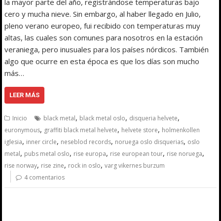
la mayor parte del año, registrándose temperaturas bajo
cero y mucha nieve. Sin embargo, al haber llegado en Julio,
pleno verano europeo, fui recibido con temperaturas muy
altas, las cuales son comunes para nosotros en la estación
veraniega, pero inusuales para los países nórdicos. También
algo que ocurre en esta época es que los días son mucho
más…
LEER MÁS
,
,
,
Inicio
black metal
black metal oslo
disqueria helvete
,
,
,
euronymous
graffiti black metal helvete
helvete store
holmenkollen
,
,
,
,
iglesia
inner circle
neseblod records
noruega oslo disquerias
oslo
,
,
,
,
,
metal
pubs metal oslo
rise europa
rise european tour
rise noruega
,
,
,
rise norway
rise zine
rock in oslo
varg vikernes burzum
4 comentarios