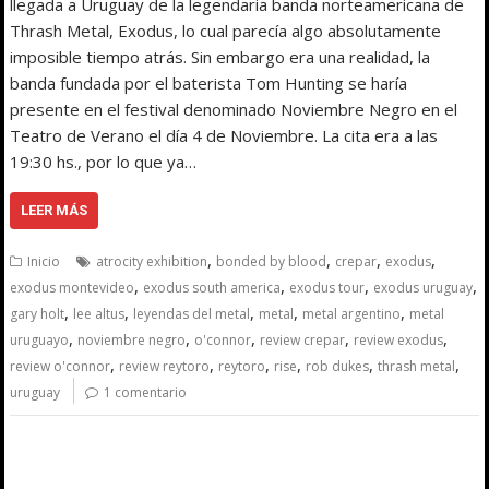
llegada a Uruguay de la legendaria banda norteamericana de
Thrash Metal, Exodus, lo cual parecía algo absolutamente
imposible tiempo atrás. Sin embargo era una realidad, la
banda fundada por el baterista Tom Hunting se haría
presente en el festival denominado Noviembre Negro en el
Teatro de Verano el día 4 de Noviembre. La cita era a las
19:30 hs., por lo que ya…
LEER MÁS
,
,
,
,
Inicio
atrocity exhibition
bonded by blood
crepar
exodus
,
,
,
,
exodus montevideo
exodus south america
exodus tour
exodus uruguay
,
,
,
,
,
gary holt
lee altus
leyendas del metal
metal
metal argentino
metal
,
,
,
,
,
uruguayo
noviembre negro
o'connor
review crepar
review exodus
,
,
,
,
,
,
review o'connor
review reytoro
reytoro
rise
rob dukes
thrash metal
uruguay
1 comentario