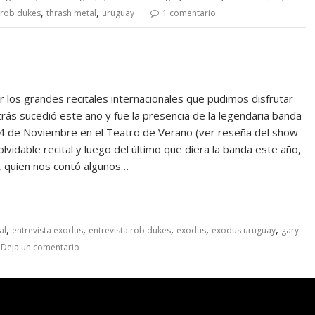
,
,
rob dukes
thrash metal
uruguay
1 comentario
los grandes recitales internacionales que pudimos disfrutar
rás sucedió este año y fue la presencia de la legendaria banda
4 de Noviembre en el Teatro de Verano (ver reseña del show
idable recital y luego del último que diera la banda este año,
a, quien nos contó algunos…
,
,
,
,
,
al
entrevista exodus
entrevista rob dukes
exodus
exodus uruguay
gary
Deja un comentario