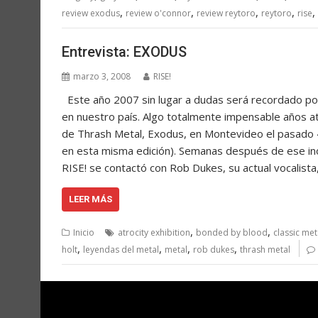
,
,
,
,
,
review exodus
review o'connor
review reytoro
reytoro
rise
Entrevista: EXODUS
marzo 3, 2008
RISE!
Este año 2007 sin lugar a dudas será recordado por 
en nuestro país. Algo totalmente impensable años at
de Thrash Metal, Exodus, en Montevideo el pasado 
en esta misma edición). Semanas después de ese inolv
RISE! se contactó con Rob Dukes, su actual vocalist
LEER MÁS
,
,
Inicio
atrocity exhibition
bonded by blood
classic met
,
,
,
,
holt
leyendas del metal
metal
rob dukes
thrash metal