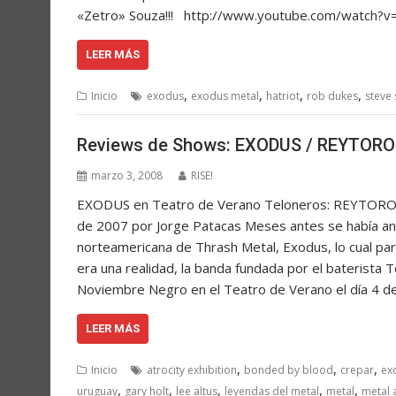
«Zetro» Souza!!! http://www.youtube.com/watch
LEER MÁS
,
,
,
,
Inicio
exodus
exodus metal
hatriot
rob dukes
steve
Reviews de Shows: EXODUS / REYTORO 
marzo 3, 2008
RISE!
EXODUS en Teatro de Verano Teloneros: REYTORO
de 2007 por Jorge Patacas Meses antes se había anu
norteamericana de Thrash Metal, Exodus, lo cual pa
era una realidad, la banda fundada por el baterista
Noviembre Negro en el Teatro de Verano el día 4 de 
LEER MÁS
,
,
,
Inicio
atrocity exhibition
bonded by blood
crepar
ex
,
,
,
,
,
uruguay
gary holt
lee altus
leyendas del metal
metal
metal 