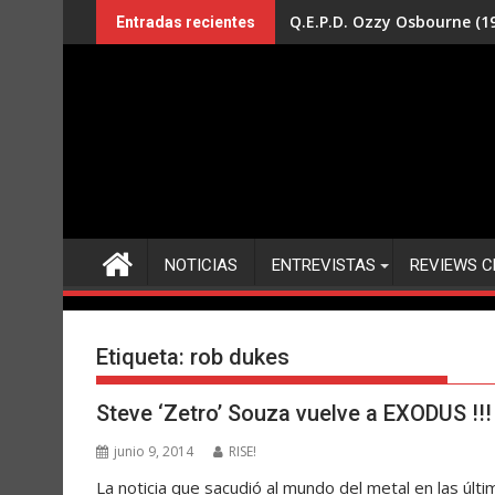
Saltar
Q.E.P.D. Ozzy Osbourne (19
Entradas recientes
al
contenido
NOTICIAS
ENTREVISTAS
REVIEWS C
Etiqueta:
rob dukes
Steve ‘Zetro’ Souza vuelve a EXODUS !!!
junio 9, 2014
RISE!
La noticia que sacudió al mundo del metal en las 