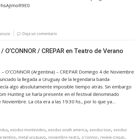
?v=hsAjImoR9E0
 souza
Deja un comentario
/ O’CONNOR / CREPAR en Teatro de Verano
 – O’CONNOR (Argentina) – CREPAR Domingo 4 de Noviembre
nciado la llegada a Uruguay de la legendaria banda
recía algo absolutamente imposible tiempo atrás. Sin embargo
 Tom Hunting se haría presente en el festival denominado
Noviembre. La cita era a las 19:30 hs., por lo que ya…
,
,
,
,
odus
exodus montevideo
exodus south america
exodus tour
exodus
,
,
,
,
,
argentino
metal uruguayo
noviembre negro
o'connor
review crepar