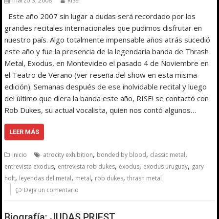
marzo 3, 2008
RISE!
Este año 2007 sin lugar a dudas será recordado por los
grandes recitales internacionales que pudimos disfrutar en
nuestro país. Algo totalmente impensable años atrás sucedió
este año y fue la presencia de la legendaria banda de Thrash
Metal, Exodus, en Montevideo el pasado 4 de Noviembre en
el Teatro de Verano (ver reseña del show en esta misma
edición). Semanas después de ese inolvidable recital y luego
del último que diera la banda este año, RISE! se contactó con
Rob Dukes, su actual vocalista, quien nos contó algunos…
LEER MÁS
,
,
,
Inicio
atrocity exhibition
bonded by blood
classic metal
,
,
,
,
entrevista exodus
entrevista rob dukes
exodus
exodus uruguay
gary
,
,
,
,
holt
leyendas del metal
metal
rob dukes
thrash metal
Deja un comentario
Biografía: JUDAS PRIEST