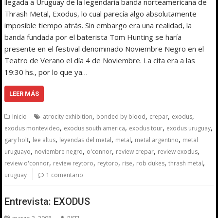
llegada a Uruguay de la legendaria banda norteamericana de
Thrash Metal, Exodus, lo cual parecía algo absolutamente
imposible tiempo atrás. Sin embargo era una realidad, la
banda fundada por el baterista Tom Hunting se haría
presente en el festival denominado Noviembre Negro en el
Teatro de Verano el día 4 de Noviembre. La cita era a las
19:30 hs., por lo que ya…
LEER MÁS
,
,
,
,
Inicio
atrocity exhibition
bonded by blood
crepar
exodus
,
,
,
,
exodus montevideo
exodus south america
exodus tour
exodus uruguay
,
,
,
,
,
gary holt
lee altus
leyendas del metal
metal
metal argentino
metal
,
,
,
,
,
uruguayo
noviembre negro
o'connor
review crepar
review exodus
,
,
,
,
,
,
review o'connor
review reytoro
reytoro
rise
rob dukes
thrash metal
uruguay
1 comentario
Entrevista: EXODUS