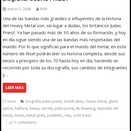
marzo 3, 2008
RISE!
Una de las bandas más grandes e influyentes de la historia
del Heavy Metal son, sin lugar a dudas, los británicos Judas
Priest. Ya han pasado más de 30 años de su formación, y hoy
en día sigue siendo una de las bandas más respetadas del
mundo. Por lo que significan para el mundo del metal, en este
número de Rise! podrán leer su historia completa, desde sus
inicios a principios de los 70 hasta hoy en día, haciendo un
recorrido por toda su discografía, sus cambios de integrantes
y…
LEER MÁS
,
,
,
Inicio
biografia judas priest
british steel
classic metal
glenn
,
,
,
,
,
,
tipton
halford
heavy
ian hill
judas priest
kk downing
leyendas del
,
,
,
,
,
metal
metal
metal gods
painkiller
rise
scott travis
1 comentario