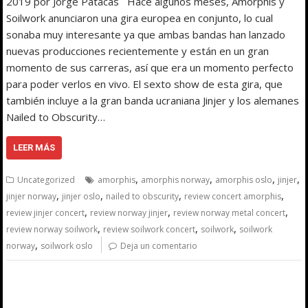
2019 por Jorge Patacas Hace algunos meses, Amorphis y
Soilwork anunciaron una gira europea en conjunto, lo cual
sonaba muy interesante ya que ambas bandas han lanzado
nuevas producciones recientemente y están en un gran
momento de sus carreras, así que era un momento perfecto
para poder verlos en vivo. El sexto show de esta gira, que
también incluye a la gran banda ucraniana Jinjer y los alemanes
Nailed to Obscurity…
LEER MÁS
,
,
,
,
Uncategorized
amorphis
amorphis norway
amorphis oslo
jinjer
,
,
,
,
jinjer norway
jinjer oslo
nailed to obscurity
review concert amorphis
,
,
,
review jinjer concert
review norway jinjer
review norway metal concert
,
,
,
review norway soilwork
review soilwork concert
soilwork
soilwork
,
norway
soilwork oslo
Deja un comentario