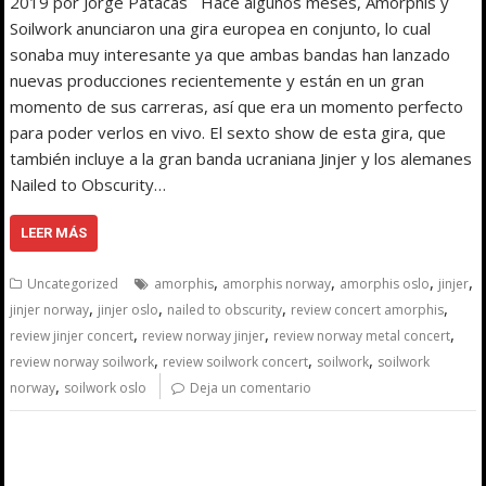
2019 por Jorge Patacas Hace algunos meses, Amorphis y
Soilwork anunciaron una gira europea en conjunto, lo cual
sonaba muy interesante ya que ambas bandas han lanzado
nuevas producciones recientemente y están en un gran
momento de sus carreras, así que era un momento perfecto
para poder verlos en vivo. El sexto show de esta gira, que
también incluye a la gran banda ucraniana Jinjer y los alemanes
Nailed to Obscurity…
LEER MÁS
,
,
,
,
Uncategorized
amorphis
amorphis norway
amorphis oslo
jinjer
,
,
,
,
jinjer norway
jinjer oslo
nailed to obscurity
review concert amorphis
,
,
,
review jinjer concert
review norway jinjer
review norway metal concert
,
,
,
review norway soilwork
review soilwork concert
soilwork
soilwork
,
norway
soilwork oslo
Deja un comentario