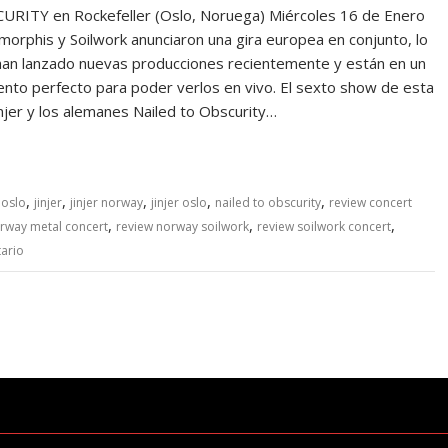
ITY en Rockefeller (Oslo, Noruega) Miércoles 16 de Enero
rphis y Soilwork anunciaron una gira europea en conjunto, lo
an lanzado nuevas producciones recientemente y están en un
nto perfecto para poder verlos en vivo. El sexto show de esta
injer y los alemanes Nailed to Obscurity…
,
,
,
,
,
 oslo
jinjer
jinjer norway
jinjer oslo
nailed to obscurity
review concert
,
,
,
rway metal concert
review norway soilwork
review soilwork concert
ario