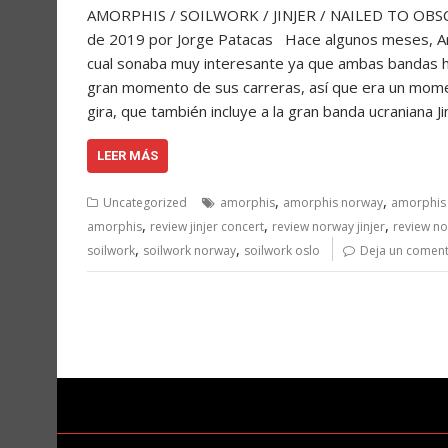
AMORPHIS / SOILWORK / JINJER / NAILED TO OBSCUR
de 2019 por Jorge Patacas Hace algunos meses, Amo
cual sonaba muy interesante ya que ambas bandas h
gran momento de sus carreras, así que era un mome
gira, que también incluye a la gran banda ucraniana J
LEER MÁS
,
,
Uncategorized
amorphis
amorphis norway
amorphis
,
,
,
amorphis
review jinjer concert
review norway jinjer
review no
,
,
soilwork
soilwork norway
soilwork oslo
Deja un coment