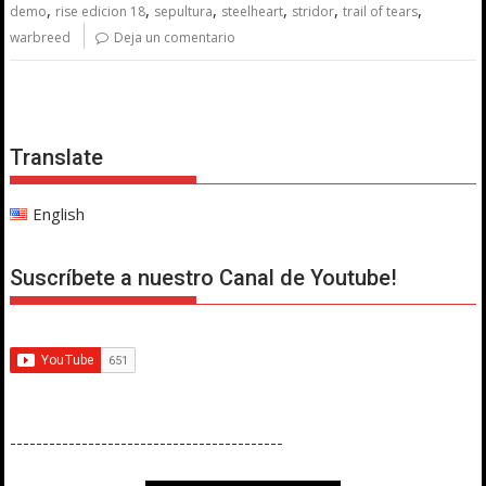
,
,
,
,
,
,
demo
rise edicion 18
sepultura
steelheart
stridor
trail of tears
warbreed
Deja un comentario
Translate
English
Suscríbete a nuestro Canal de Youtube!
------------------------------------------