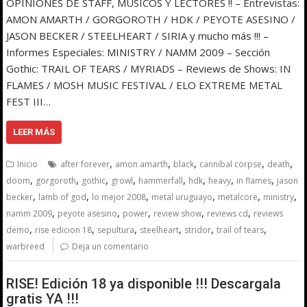
OPINIONES DE STAFF, MÚSICOS Y LECTORES !! – Entrevistas:
AMON AMARTH / GORGOROTH / HDK / PEYOTE ASESINO /
JASON BECKER / STEELHEART / SIRIA y mucho más !!! –
Informes Especiales: MINISTRY / NAMM 2009 – Sección
Gothic: TRAIL OF TEARS / MYRIADS – Reviews de Shows: IN
FLAMES / MOSH MUSIC FESTIVAL / ELO EXTREME METAL
FEST III…
LEER MÁS
,
,
,
,
,
Inicio
after forever
amon amarth
black
cannibal corpse
death
,
,
,
,
,
,
,
,
doom
gorgoroth
gothic
growl
hammerfall
hdk
heavy
in flames
jason
,
,
,
,
,
,
becker
lamb of god
lo mejor 2008
metal uruguayo
metalcore
ministry
,
,
,
,
,
namm 2009
peyote asesino
power
review show
reviews cd
reviews
,
,
,
,
,
,
demo
rise edicion 18
sepultura
steelheart
stridor
trail of tears
warbreed
Deja un comentario
RISE! Edición 18 ya disponible !!! Descargala
gratis YA !!!