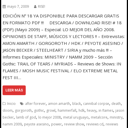
mayo 7, 2009
RISE!
EDICIÓN Nº 18 YA DISPONIBLE PARA DESCARGAR GRATIS
EN FORMATO PDF !!! DESCARGA / DOWNLOAD RISE! # 18
(PDF) (Mayo 2009) – Especial: LO MEJOR DEL AÑO 2008.
OPINIONES DE STAFF, MÚSICOS Y LECTORES !! – Entrevistas:
AMON AMARTH / GORGOROTH / HDK / PEYOTE ASESINO /
JASON BECKER / STEELHEART / SIRIA y mucho más !!! –
Informes Especiales: MINISTRY / NAMM 2009 – Sección
Gothic: TRAIL OF TEARS / MYRIADS – Reviews de Shows: IN
FLAMES / MOSH MUSIC FESTIVAL / ELO EXTREME METAL
FEST III…
LEER MÁS
,
,
,
,
,
Inicio
after forever
amon amarth
black
cannibal corpse
death
,
,
,
,
,
,
,
,
doom
gorgoroth
gothic
growl
hammerfall
hdk
heavy
in flames
jason
,
,
,
,
,
,
becker
lamb of god
lo mejor 2008
metal uruguayo
metalcore
ministry
,
,
,
,
,
namm 2009
peyote asesino
power
review show
reviews cd
reviews