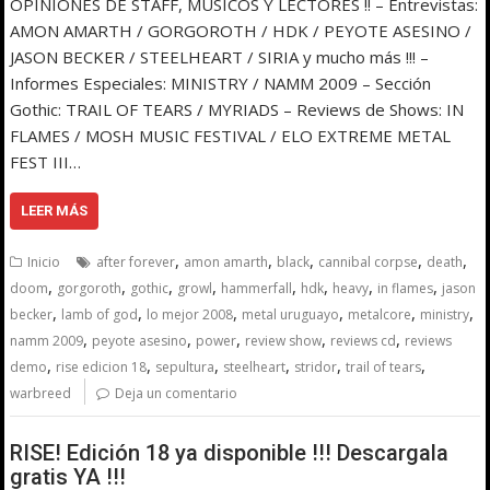
OPINIONES DE STAFF, MÚSICOS Y LECTORES !! – Entrevistas:
AMON AMARTH / GORGOROTH / HDK / PEYOTE ASESINO /
JASON BECKER / STEELHEART / SIRIA y mucho más !!! –
Informes Especiales: MINISTRY / NAMM 2009 – Sección
Gothic: TRAIL OF TEARS / MYRIADS – Reviews de Shows: IN
FLAMES / MOSH MUSIC FESTIVAL / ELO EXTREME METAL
FEST III…
LEER MÁS
,
,
,
,
,
Inicio
after forever
amon amarth
black
cannibal corpse
death
,
,
,
,
,
,
,
,
doom
gorgoroth
gothic
growl
hammerfall
hdk
heavy
in flames
jason
,
,
,
,
,
,
becker
lamb of god
lo mejor 2008
metal uruguayo
metalcore
ministry
,
,
,
,
,
namm 2009
peyote asesino
power
review show
reviews cd
reviews
,
,
,
,
,
,
demo
rise edicion 18
sepultura
steelheart
stridor
trail of tears
warbreed
Deja un comentario
RISE! Edición 18 ya disponible !!! Descargala
gratis YA !!!