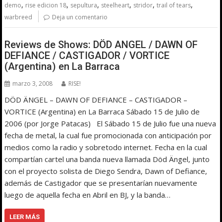
,
,
,
,
,
,
demo
rise edicion 18
sepultura
steelheart
stridor
trail of tears
warbreed
Deja un comentario
Reviews de Shows: DÖD ANGEL / DAWN OF
DEFIANCE / CASTIGADOR / VORTICE
(Argentina) en La Barraca
marzo 3, 2008
RISE!
DÖD ÄNGEL – DAWN OF DEFIANCE – CASTIGADOR –
VORTICE (Argentina) en La Barraca Sábado 15 de Julio de
2006 (por Jorge Patacas) El Sábado 15 de Julio fue una nueva
fecha de metal, la cual fue promocionada con anticipación por
medios como la radio y sobretodo internet. Fecha en la cual
compartían cartel una banda nueva llamada Död Ängel, junto
con el proyecto solista de Diego Sendra, Dawn of Defiance,
además de Castigador que se presentarían nuevamente
luego de aquella fecha en Abril en BJ, y la banda…
LEER MÁS