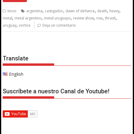
,
,
,
,
,
Inicio
argentina
castigador
dawn of defiance
death
heavy
,
,
,
,
,
,
metal
metal argentino
metal uruguayo
review show
rise
thrash
,
uruguay
vortice
Deja un comentario
Translate
English
Suscríbete a nuestro Canal de Youtube!