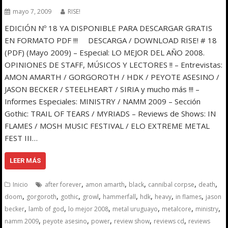
mayo 7, 2009
RISE!
EDICIÓN Nº 18 YA DISPONIBLE PARA DESCARGAR GRATIS
EN FORMATO PDF !!! DESCARGA / DOWNLOAD RISE! # 18
(PDF) (Mayo 2009) – Especial: LO MEJOR DEL AÑO 2008.
OPINIONES DE STAFF, MÚSICOS Y LECTORES !! – Entrevistas:
AMON AMARTH / GORGOROTH / HDK / PEYOTE ASESINO /
JASON BECKER / STEELHEART / SIRIA y mucho más !!! –
Informes Especiales: MINISTRY / NAMM 2009 – Sección
Gothic: TRAIL OF TEARS / MYRIADS – Reviews de Shows: IN
FLAMES / MOSH MUSIC FESTIVAL / ELO EXTREME METAL
FEST III…
LEER MÁS
,
,
,
,
,
Inicio
after forever
amon amarth
black
cannibal corpse
death
,
,
,
,
,
,
,
,
doom
gorgoroth
gothic
growl
hammerfall
hdk
heavy
in flames
jason
,
,
,
,
,
,
becker
lamb of god
lo mejor 2008
metal uruguayo
metalcore
ministry
,
,
,
,
,
namm 2009
peyote asesino
power
review show
reviews cd
reviews