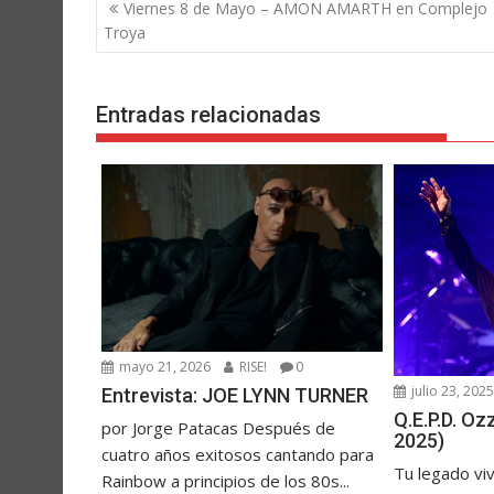
Navegación
Viernes 8 de Mayo – AMON AMARTH en Complejo
de
Troya
entradas
Entradas relacionadas
mayo 21, 2026
RISE!
0
julio 23, 202
Entrevista: JOE LYNN TURNER
Q.E.P.D. O
por Jorge Patacas Después de
2025)
cuatro años exitosos cantando para
Tu legado vi
Rainbow a principios de los 80s...