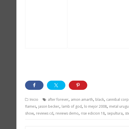
– Reviews de Shows:
EXTREME METAL FEST I
– Reviews de CD’s, 
/ SEPULTURA / STRI
WARBREED y más de 70
,
,
,
Inicio
after forever
amon amarth
black
cannibal corp
,
,
,
,
flames
jason becker
lamb of god
lo mejor 2008
metal urug
,
,
,
,
,
show
reviews cd
reviews demo
rise edicion 18
sepultura
st