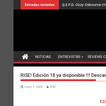
Saltar
Q.E.P.D. Ozzy Osbourne (19
Entradas recientes
al
contenido
NOTICIAS
ENTREVISTAS
REVIEWS C
RISE! Edición 18 ya disponible !!! Descar
mayo 7, 2009
RISE!
ED