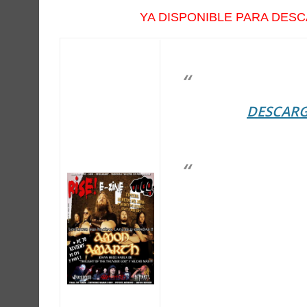
YA DISPONIBLE PARA DESC
DESCARGA
– Especial: LO MEJO
LECTORES !!
– Entrevistas: AMO
/ JASON BECKER / STE
– Informes Especial
– Sección Gothic: TR