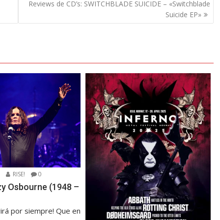
Reviews de CD’s: SWITCHBLADE SUICIDE – «Switchblade
Suicide EP»
5
RISE!
0
zzy Osbourne (1948 –
virá por siempre! Que en