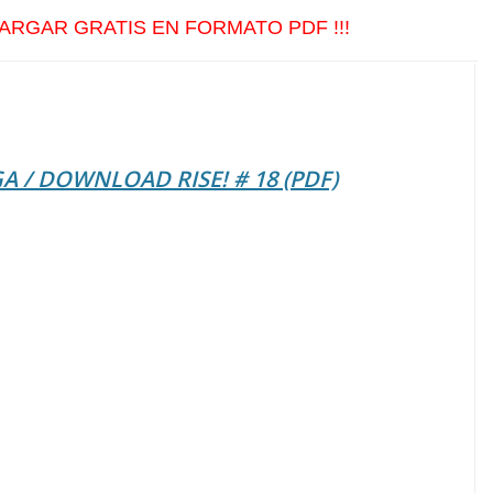
ARGAR GRATIS EN FORMATO PDF !!!
 / DOWNLOAD RISE! # 18 (PDF)
(Mayo 2009)
R DEL AÑO 2008. OPINIONES DE STAFF, MÚSICOS Y
N AMARTH / GORGOROTH / HDK / PEYOTE ASESINO
ELHEART / SIRIA y mucho más !!!
es: MINISTRY / NAMM 2009
AIL OF TEARS / MYRIADS