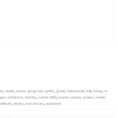
 IN FLAMES / MOSH MUSIC FESTIVAL / ELO
II y más !!!
Demos y DVD’s: LAMB OF GOD / CANNIBAL CORPSE
DOR / HAMMERFALL / DEATHSTARS / GROWL /
 reviews !!!
,
,
,
,
,
,
,
,
,
se
death
doom
gorgoroth
gothic
growl
hammerfall
hdk
heavy
in
,
,
,
,
,
,
uayo
metalcore
ministry
namm 2009
peyote asesino
power
review
,
,
,
eelheart
stridor
trail of tears
warbreed