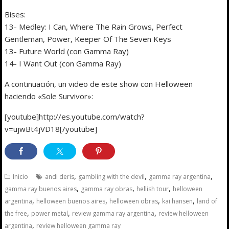
Bises:
13- Medley: I Can, Where The Rain Grows, Perfect
Gentleman, Power, Keeper Of The Seven Keys
13- Future World (con Gamma Ray)
14- I Want Out (con Gamma Ray)
A continuación, un video de este show con Helloween
haciendo «Sole Survivor»:
[youtube]http://es.youtube.com/watch?
v=ujwBt4jVD18[/youtube]
,
,
,
Inicio
andi deris
gambling with the devil
gamma ray argentina
,
,
,
gamma ray buenos aires
gamma ray obras
hellish tour
helloween
,
,
,
,
argentina
helloween buenos aires
helloween obras
kai hansen
land of
,
,
,
the free
power metal
review gamma ray argentina
review helloween
,
argentina
review helloween gamma ray