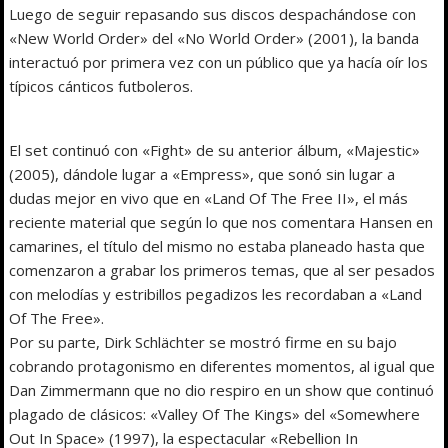
Luego de seguir repasando sus discos despachándose con
«New World Order» del «No World Order» (2001), la banda
interactuó por primera vez con un público que ya hacía oír los
típicos cánticos futboleros.
El set continuó con «Fight» de su anterior álbum, «Majestic»
(2005), dándole lugar a «Empress», que sonó sin lugar a
dudas mejor en vivo que en «Land Of The Free II», el más
reciente material que según lo que nos comentara Hansen en
camarines, el título del mismo no estaba planeado hasta que
comenzaron a grabar los primeros temas, que al ser pesados
con melodías y estribillos pegadizos les recordaban a «Land
Of The Free».
Por su parte, Dirk Schlächter se mostró firme en su bajo
cobrando protagonismo en diferentes momentos, al igual que
Dan Zimmermann que no dio respiro en un show que continuó
plagado de clásicos: «Valley Of The Kings» del «Somewhere
Out In Space» (1997), la espectacular «Rebellion In