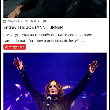
mayo 21, 2026
RISE!
0
Entrevista: JOE LYNN TURNER
por Jorge Patacas Después de cuatro años exitosos
cantando para Rainbow a principios de los 80s...
Uncategorized