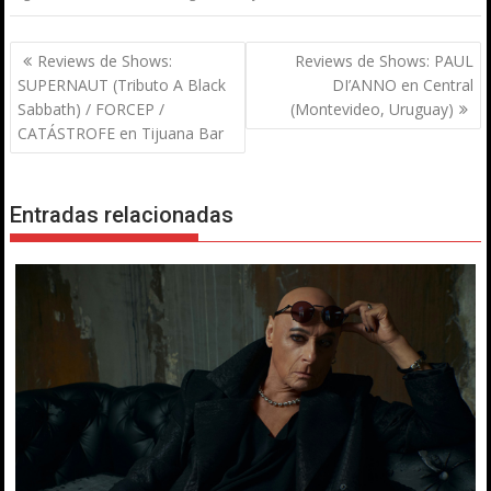
Navegación
Reviews de Shows:
Reviews de Shows: PAUL
de
SUPERNAUT (Tributo A Black
DI’ANNO en Central
entradas
Sabbath) / FORCEP /
(Montevideo, Uruguay)
CATÁSTROFE en Tijuana Bar
Entradas relacionadas