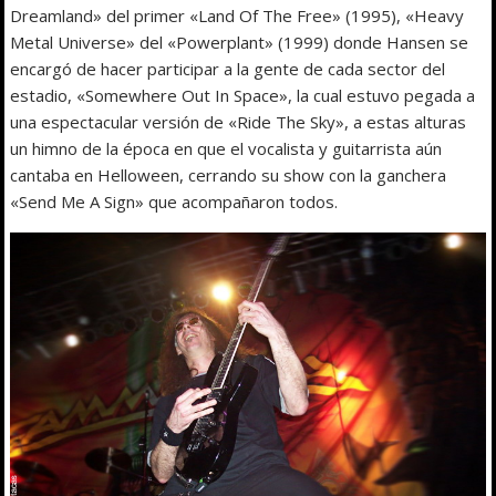
Dreamland» del primer «Land Of The Free» (1995), «Heavy
Metal Universe» del «Powerplant» (1999) donde Hansen se
encargó de hacer participar a la gente de cada sector del
estadio, «Somewhere Out In Space», la cual estuvo pegada a
una espectacular versión de «Ride The Sky», a estas alturas
un himno de la época en que el vocalista y guitarrista aún
cantaba en Helloween, cerrando su show con la ganchera
«Send Me A Sign» que acompañaron todos.