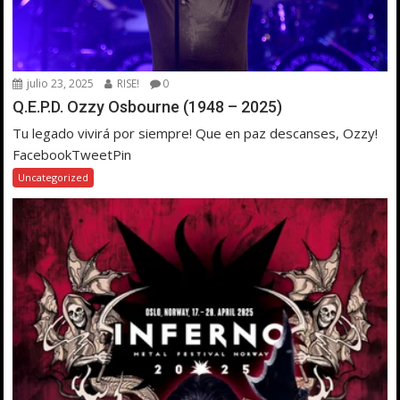
julio 23, 2025
RISE!
0
Q.E.P.D. Ozzy Osbourne (1948 – 2025)
Tu legado vivirá por siempre! Que en paz descanses, Ozzy!
FacebookTweetPin
Uncategorized