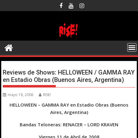
Saltar
al
contenido
Reviews de Shows: HELLOWEEN / GAMMA RAY
en Estadio Obras (Buenos Aires, Argentina)
mayo 18, 2008
RISE!
HELLOWEEN – GAMMA RAY en Estadio Obras (Buenos
Aires, Argentina)
Bandas Teloneras: RENACER – LORD KRAVEN
Viernes 11 de Abril de 2008