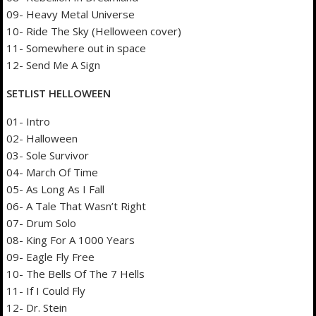
09- Heavy Metal Universe
10- Ride The Sky (Helloween cover)
11- Somewhere out in space
12- Send Me A Sign
SETLIST HELLOWEEN
01- Intro
02- Halloween
03- Sole Survivor
04- March Of Time
05- As Long As I Fall
06- A Tale That Wasn’t Right
07- Drum Solo
08- King For A 1000 Years
09- Eagle Fly Free
10- The Bells Of The 7 Hells
11- If I Could Fly
12- Dr. Stein