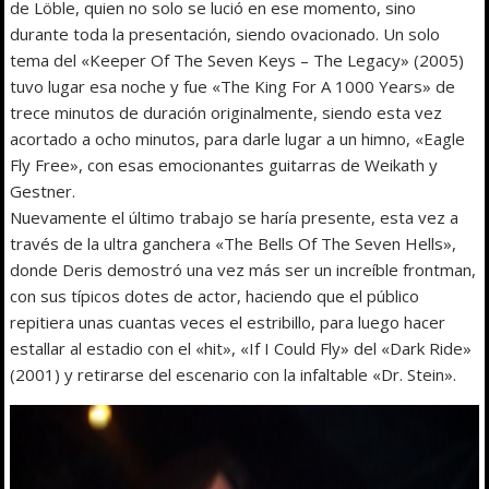
de Löble, quien no solo se lució en ese momento, sino
durante toda la presentación, siendo ovacionado. Un solo
tema del «Keeper Of The Seven Keys – The Legacy» (2005)
tuvo lugar esa noche y fue «The King For A 1000 Years» de
trece minutos de duración originalmente, siendo esta vez
acortado a ocho minutos, para darle lugar a un himno, «Eagle
Fly Free», con esas emocionantes guitarras de Weikath y
Gestner.
Nuevamente el último trabajo se haría presente, esta vez a
través de la ultra ganchera «The Bells Of The Seven Hells»,
donde Deris demostró una vez más ser un increíble frontman,
con sus típicos dotes de actor, haciendo que el público
repitiera unas cuantas veces el estribillo, para luego hacer
estallar al estadio con el «hit», «If I Could Fly» del «Dark Ride»
(2001) y retirarse del escenario con la infaltable «Dr. Stein».