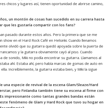
es chicos y lugares así, tienen oportunidad de abrirse camino,
ños, un montón de cosas han sucedido en su carrera hasta
r que les gustaría compartir con los fans?
an pasado durante estos años. Pero la primera que se me
n show en el Hard Rock Café en Helsinki. Cuando llenamos
mente olvidó que su guitarra quedó apoyada sobre la puerta de
arrancamos y la guitarra obviamente cayó al piso. Cuando
a de sonido, Miki no podía encontrar su guitarra. Llamamos al
staba ahí. Estaba ahí, pero había marcas de gomas de auto en
lla. Increíblemente, la guitarra estaba bien, y Miki la sigue
 de una especie de revival de la escena Glam/Sleaze/Hard
star, pero Finlandia también tiene su escena al firme con
n. Es impresionante como tantas grandes bandas están
e este fenómeno de Glam y Hard Rock que tuvo su hogar en
 Escandinavia?