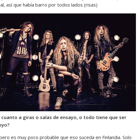
, así que había barro por todos lados (risas)
cuanto a giras o salas de ensayo, o todo tiene que ser
oyo?
, pero es muy poco probable que eso suceda en Finlandia. Solo