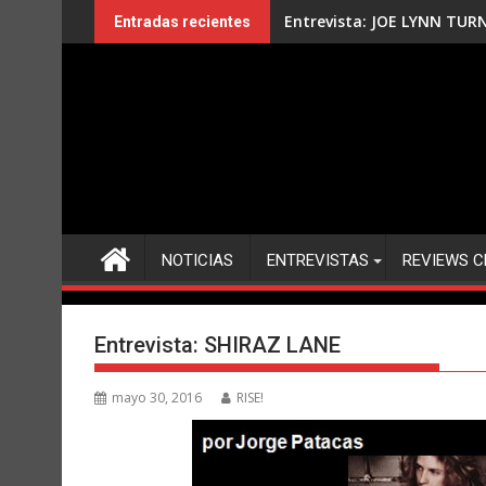
Saltar
Entrevista: JOE LYNN TUR
Entradas recientes
al
contenido
NOTICIAS
ENTREVISTAS
REVIEWS C
Entrevista: SHIRAZ LANE
mayo 30, 2016
RISE!