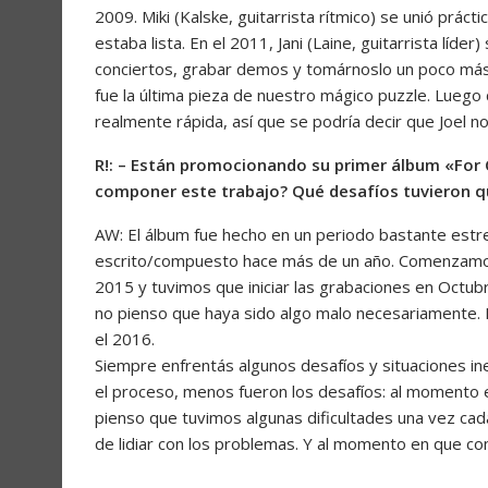
2009. Miki (Kalske, guitarrista rítmico) se unió prá
estaba lista. En el 2011, Jani (Laine, guitarrista líd
conciertos, grabar demos y tomárnoslo un poco más en
fue la última pieza de nuestro mágico puzzle. Luego
realmente rápida, así que se podría decir que Joel n
R!: – Están promocionando su primer álbum «For 
componer este trabajo? Qué desafíos tuvieron q
AW: El álbum fue hecho en un periodo bastante estre
escrito/compuesto hace más de un año. Comenzamos
2015 y tuvimos que iniciar las grabaciones en Octu
no pienso que haya sido algo malo necesariamente.
el 2016.
Siempre enfrentás algunos desafíos y situaciones 
el proceso, menos fueron los desafíos: al momento 
pienso que tuvimos algunas dificultades una vez ca
de lidiar con los problemas. Y al momento en que c