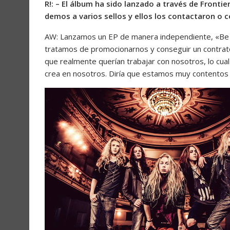
R!: – El álbum ha sido lanzado a través de Fronti
demos a varios sellos y ellos los contactaron o 
AW: Lanzamos un EP de manera independiente, «Be 
tratamos de promocionarnos y conseguir un contrato
que realmente querían trabajar con nosotros, lo cual
crea en nosotros. Diría que estamos muy contentos 