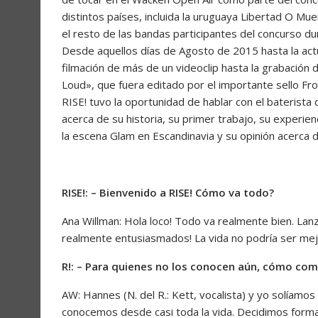
distintos países, incluida la uruguaya Libertad O M
el resto de las bandas participantes del concurso d
Desde aquellos días de Agosto de 2015 hasta la actu
filmación de más de un videoclip hasta la grabación 
Loud», que fuera editado por el importante sello Fr
RISE! tuvo la oportunidad de hablar con el baterista
acerca de su historia, su primer trabajo, su experie
la escena Glam en Escandinavia y su opinión acerca 
RISE!: – Bienvenido a RISE! Cómo va todo?
Ana Willman: Hola loco! Todo va realmente bien. La
realmente entusiasmados! La vida no podría ser mej
R!: – Para quienes no los conocen aún, cómo com
AW: Hannes (N. del R.: Kett, vocalista) y yo solíamo
conocemos desde casi toda la vida. Decidimos form