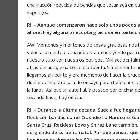
una fracción reducida de bandas que tocan acá en bar
supongo…
R!: – Aunque comenzaron hace solo unos pocos a
ahora. Hay alguna anécdota graciosa en particula
AW: Montones y montones de cosas graciosas nos h
viene a la mente es cuando estábamos yendo para u
nuestro auto con nuestros equipos, Miki accidental
atrás del auto, y nadie se dio cuenta. Simplemente 
llegamos al recinto y era momento de hacer la prueb
dueño de nuestra sala de ensayo para chequear si e
la funda. Así que un auto había pasado por encima de e
tocando hasta hoy en día.
R!: – Durante la última década, Suecia fue hogar
Rock con bandas como Crashdiet o Hardcore Super
Santa Cruz, Reckless Love y Shiraz Lane tambié
surgiendo de su tierra natal. Por qué pensás qu
Los Angeles durante los 80’s es ahora grande en