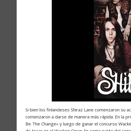
Si bien los finlandeses Shiraz Lane comenzaron su a
comenzaron a darse de manera más rápida. En la pri
Be The Change» y luego de ganar el concurso Wacken 
de tocar en el Wacken Open Air como parte del concu