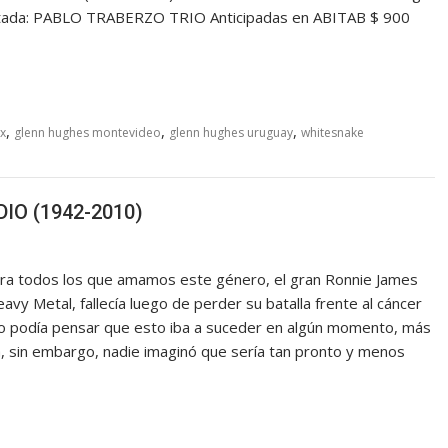
vitada: PABLO TRABERZO TRIO Anticipadas en ABITAB $ 900
rta
,
,
,
x
glenn hughes montevideo
glenn hughes uruguay
whitesnake
 DIO (1942-2010)
ara todos los que amamos este género, el gran Ronnie James
vy Metal, fallecía luego de perder su batalla frente al cáncer
no podía pensar que esto iba a suceder en algún momento, más
, sin embargo, nadie imaginó que sería tan pronto y menos