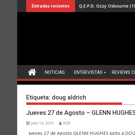
Saltar
Q.E.P.D. Ozzy Osbourne (19
Entradas recientes
al
contenido
NOTICIAS
ENTREVISTAS
REVIEWS C
Etiqueta:
doug aldrich
Jueves 27 de Agosto – GLENN HUGHES
julio 16, 2015
RISE!
Jueves 27 de Agosto GLENN HUGHES Junto a DOUG