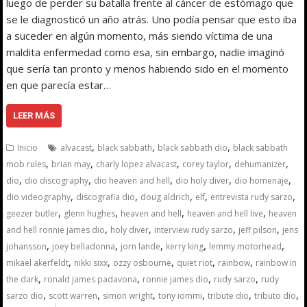
luego de perder su batalla frente al cáncer de estómago que
se le diagnosticó un año atrás. Uno podía pensar que esto iba
a suceder en algún momento, más siendo víctima de una
maldita enfermedad como esa, sin embargo, nadie imaginó
que sería tan pronto y menos habiendo sido en el momento
en que parecía estar…
LEER MÁS
,
,
,
Inicio
alvacast
black sabbath
black sabbath dio
black sabbath
,
,
,
,
,
mob rules
brian may
charly lopez alvacast
corey taylor
dehumanizer
,
,
,
,
,
dio
dio discography
dio heaven and hell
dio holy diver
dio homenaje
,
,
,
,
,
dio videography
discografia dio
doug aldrich
elf
entrevista rudy sarzo
,
,
,
,
geezer butler
glenn hughes
heaven and hell
heaven and hell live
heaven
,
,
,
,
and hell ronnie james dio
holy diver
interview rudy sarzo
jeff pilson
jens
,
,
,
,
,
johansson
joey belladonna
jorn lande
kerry king
lemmy motorhead
,
,
,
,
,
mikael akerfeldt
nikki sixx
ozzy osbourne
quiet riot
rainbow
rainbow in
,
,
,
,
the dark
ronald james padavona
ronnie james dio
rudy sarzo
rudy
,
,
,
,
,
,
sarzo dio
scott warren
simon wright
tony iommi
tribute dio
tributo dio