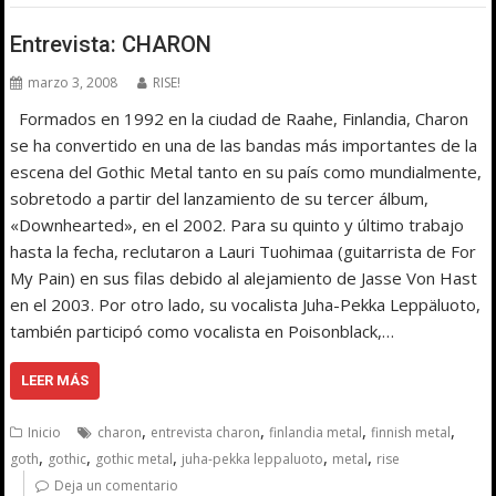
Entrevista: CHARON
marzo 3, 2008
RISE!
Formados en 1992 en la ciudad de Raahe, Finlandia, Charon
se ha convertido en una de las bandas más importantes de la
escena del Gothic Metal tanto en su país como mundialmente,
sobretodo a partir del lanzamiento de su tercer álbum,
«Downhearted», en el 2002. Para su quinto y último trabajo
hasta la fecha, reclutaron a Lauri Tuohimaa (guitarrista de For
My Pain) en sus filas debido al alejamiento de Jasse Von Hast
en el 2003. Por otro lado, su vocalista Juha-Pekka Leppäluoto,
también participó como vocalista en Poisonblack,…
LEER MÁS
,
,
,
,
Inicio
charon
entrevista charon
finlandia metal
finnish metal
,
,
,
,
,
goth
gothic
gothic metal
juha-pekka leppaluoto
metal
rise
Deja un comentario