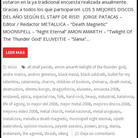
votaron en la ya tradicional encuesta realizada anualmente.
Gracias a todos los que participaron!. LOS 5 MEJORES DISCOS
DEL AÑO SEGÚN EL STAFF DE RISE! JORGE PATACAS –
Editor / Redactor METALLICA – “Death Magnetic”
MOONSPELL – “Night Eternal” AMON AMARTH – “Twilight Of
The Thunder God” ELUVEITIE – “Slania”…
LEER MÁS
,
,
Inicio
all shall perish
amon amarth twilight of the thunder god
,
,
,
,
andre matos
andres gimenez
black metal
black sabbath
bullet for my
,
,
,
,
,
,
valentine
catamenia
charon
children of bodom
chimaira
death metal
,
,
,
,
,
destruction
dimmu borgir
dragonforce
eluveitie
encuesta 2008
,
,
,
,
,
,
,
,
enslaved
epica
especial rise
folk
hard rock
heavy
industrial
katatonia
,
,
,
,
life of agony
lo mejor del 2008
mejor metal 2008
mejores discos 2008
,
,
,
,
mejores video 2008
metal church
metal nacional
metal uruguayo
,
,
,
metalcore
metallica death magnetic
moonspell night eternal
opeth
,
,
,
,
,
,
watershed
opinion musicos
peyote asesino
power
prog
slania
,
,
,
testament
the agonist
thrash
viking
Deja un comentario