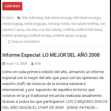
LEER MÁS
,
,
,
,
Inicio
folk
folk metal
folk metal noruega
folk metal noruego
,
,
,
,
metal uruguay
metal uruguayo
noruega metal
rise saludo trollfest
rise
,
,
,
,
,
saludos 7 anos
rise zine
rise zine saludo
trollfest
trollfest folk metal
,
,
trollfest greetings
trollfest norway
trollfest saludo uruguay
Deja un comentario
Informe Especial: LO MEJOR DEL AÑO 2008
mayo 13, 2009
RISE!
Como en cada primera edición del año, armamos un informe
especial con lo mejor del año que pasó con las opiniones de
nuestro staff, de músicos de la escena nacional e
internacional, y por supuesto de aquellos lectores que
votaron en la ya tradicional encuesta realizada anualmente.
Gracias a todos los que participaron!. LOS 5 MEJORES DISCOS
DEL AÑO SEGÚN EL STAFF DE RISE! JORGE PATACAS –