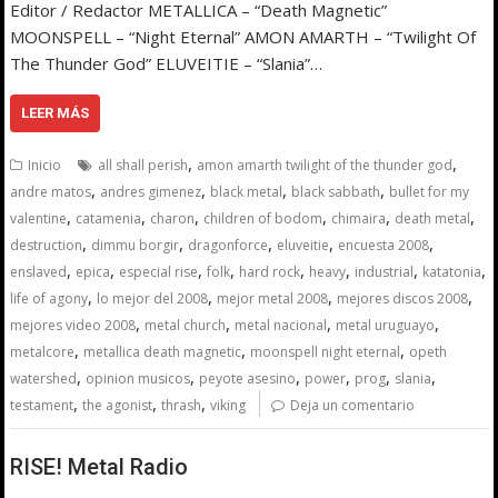
Editor / Redactor METALLICA – “Death Magnetic”
MOONSPELL – “Night Eternal” AMON AMARTH – “Twilight Of
The Thunder God” ELUVEITIE – “Slania”…
LEER MÁS
,
,
Inicio
all shall perish
amon amarth twilight of the thunder god
,
,
,
,
andre matos
andres gimenez
black metal
black sabbath
bullet for my
,
,
,
,
,
,
valentine
catamenia
charon
children of bodom
chimaira
death metal
,
,
,
,
,
destruction
dimmu borgir
dragonforce
eluveitie
encuesta 2008
,
,
,
,
,
,
,
,
enslaved
epica
especial rise
folk
hard rock
heavy
industrial
katatonia
,
,
,
,
life of agony
lo mejor del 2008
mejor metal 2008
mejores discos 2008
,
,
,
,
mejores video 2008
metal church
metal nacional
metal uruguayo
,
,
,
metalcore
metallica death magnetic
moonspell night eternal
opeth
,
,
,
,
,
,
watershed
opinion musicos
peyote asesino
power
prog
slania
,
,
,
testament
the agonist
thrash
viking
Deja un comentario
RISE! Metal Radio