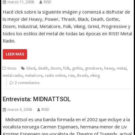
marzo 11, 2008
RISE!
Hacé click sobre la siguiente imágen y comenzá a disfrutar de
lo mejor del Heavy, Power, Thrash, Black, Death, Gothic,
Doom, Industrial, Metalcore, Folk, Viking, Grind, Progressive y
todos los estilos del metal de todas las épocas en RISE! Metal
Radio.
LEER MÁS
,
,
,
,
,
,
,
,
Inicio
black
death
doom
folk
gothic
grindcore
heavy
metal
,
,
,
,
,
metal radio
metalcore
radio online
rise
thrash
viking
2 comentarios
Entrevista: MIDNATTSOL
marzo 3, 2008
RISE!
Midnattsol es una banda formada en el 2002 que incluye a la
vocalista noruega Carmen Espenaes, hermana menor de Liv
Kristine Espenaes (ex-vocalista de Theatre of Tragedy, actual