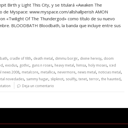
it Birth y Light This City, y se titulará «Awaken The
tio de Myspace: www.myspace.com/allshallperish AMON
on «Twilight Of The Thundergod» como título de su nuevo
tiembre. BLOODBATH Bloodbath, la banda que incluye entre sus
,
,
,
,
,
bath
cradle of filth
death metal
dimmu borgir
divine heresy
doom
,
,
,
,
,
,
,
ed
exodus
gothic
guns n roses
heavy metal
himsa
holy moses
iced
,
,
,
,
,
,
l news 2008
metalcore
metallica
nevermore
news metal
noticias metal
,
,
,
,
,
,
,
etal novedades
sammy hagar
slipknot
soulfly
tenet
terror
the haunted
ptation
Deja un comentario