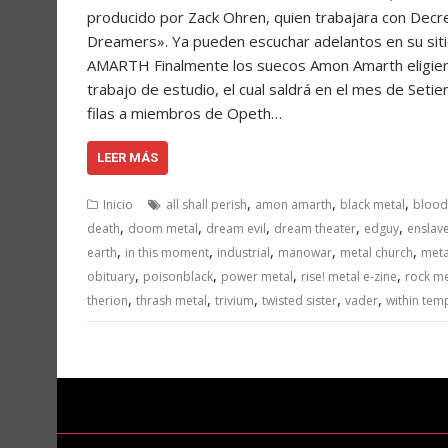
producido por Zack Ohren, quien trabajara con Decrep
Dreamers». Ya pueden escuchar adelantos en su si
AMARTH Finalmente los suecos Amon Amarth eligier
trabajo de estudio, el cual saldrá en el mes de Se
filas a miembros de Opeth…
LEER MÁS
,
,
,
Inicio
all shall perish
amon amarth
black metal
blood
,
,
,
,
,
death
doom metal
dream evil
dream theater
edguy
enslav
,
,
,
,
,
earth
in this moment
industrial
manowar
metal church
meta
,
,
,
,
obituary
poisonblack
power metal
rise! metal e-zine
rock m
,
,
,
,
,
therion
thrash metal
trivium
twisted sister
vader
within tem