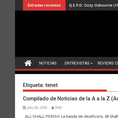
Saltar
Q.E.P.D. Ozzy Osbourne (19
Entradas recientes
al
contenido
NOTICIAS
ENTREVISTAS
REVIEWS C
Etiqueta:
tenet
Compilado de Noticias de la A a la Z (A
julio 28, 2008
RISE!
ALL SHALL PERISH La banda de deathcore, All Shall 