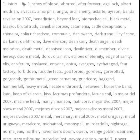
,
,
,
,
Inicio
3 inches of blood
aborted
after forever
agalloch
albert
,
,
,
,
,
,
,
mudrian
alvacast
amorphis
angra
arch enemy
astarte
ayreon
banda
,
,
,
,
,
revelacion 2007
benediction
beyond fear
biomechanical
black metal
,
,
,
,
,
blasko
brutal truth
cannibal corpse
catamenia
cattle decapitation
,
,
,
,
,
chimaira
colin richardson
communic
dan swano
dark tranquillity fiction
,
,
,
,
,
darkane
darkthrone
dave ellefson
dean karr
death angel
death
,
,
,
,
,
melodico
death metal
despised icon
devildriver
dismember
divine
,
,
,
,
,
,
heresy
doom metal
doro
drain sth
echoes of eternity
edge of sanity
,
,
,
,
,
,
,
elis
ensiferum
enslaved
entwine
epica
evergrey
eyehategod
fear
,
,
,
,
,
,
factory
forbidden
fuck the facts
god forbid
gorefest
gorerotted
,
,
,
,
,
gorgoroth
gothic metal
green carnation
grindcore
haggard
,
,
,
,
,
hammerfall
heavy metal
hecate enthroned
helloween
horse the band
,
,
,
,
,
kato
keep of kalessin
kiss
lacrimas profundere
lacuna coil
lo mejor del
,
,
,
,
,
2007
machine head
marilyn manson
mathcore
mejor dvd 2007
mejor
,
,
,
show metal 2007
mejores discos 2007
mejores discos metal 2007
,
,
,
,
mejores videos 2007 metal
mercenary
metal 2007
metal uruguay
metal
,
,
,
,
,
,
uruguayo
metalcore
midnattsol
moonspell
murderdolls
nightrage
,
,
,
,
,
,
norma jean
norther
novembers doom
opeth
orange goblin
ossiriand
,
,
,
,
,
otep
ozzy osbourne
paradise lost
peyote asesino
portal 7
power