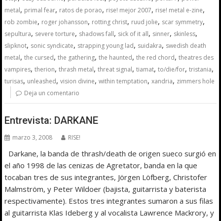
,
,
,
,
,
metal
primal fear
ratos de porao
rise! mejor 2007
rise! metal e-zine
,
,
,
,
,
rob zombie
roger johansson
rotting christ
ruud jolie
scar symmetry
,
,
,
,
,
,
sepultura
severe torture
shadows fall
sick of it all
sinner
skinless
,
,
,
,
slipknot
sonic syndicate
strapping young lad
suidakra
swedish death
,
,
,
,
,
metal
the cursed
the gathering
the haunted
the red chord
theatres des
,
,
,
,
,
,
,
vampires
therion
thrash metal
threat signal
tiamat
to/die/for
tristania
,
,
,
,
,
turisas
unleashed
vision divine
within temptation
xandria
zimmers hole
Deja un comentario
Entrevista: DARKANE
marzo 3, 2008
RISE!
Darkane, la banda de thrash/death de origen sueco surgió en
el año 1998 de las cenizas de Agretator, banda en la que
tocaban tres de sus integrantes, Jörgen Löfberg, Christofer
Malmström, y Peter Wildoer (bajista, guitarrista y baterista
respectivamente). Estos tres integrantes sumaron a sus filas
al guitarrista Klas Ideberg y al vocalista Lawrence Mackrory, y