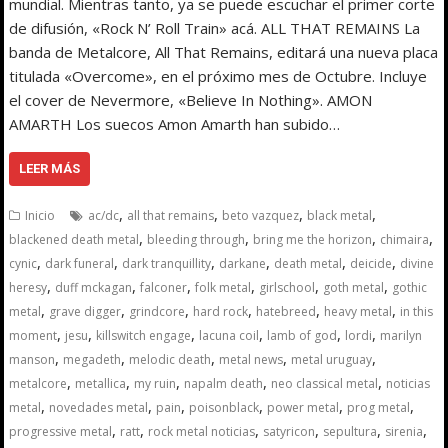
mundial. Mientras tanto, ya se puede escuchar el primer corte
de difusión, «Rock N’ Roll Train» acá. ALL THAT REMAINS La
banda de Metalcore, All That Remains, editará una nueva placa
titulada «Overcome», en el próximo mes de Octubre. Incluye
el cover de Nevermore, «Believe In Nothing». AMON
AMARTH Los suecos Amon Amarth han subido…
LEER MÁS
,
,
,
,
Inicio
ac/dc
all that remains
beto vazquez
black metal
,
,
,
,
blackened death metal
bleeding through
bring me the horizon
chimaira
,
,
,
,
,
,
cynic
dark funeral
dark tranquillity
darkane
death metal
deicide
divine
,
,
,
,
,
,
heresy
duff mckagan
falconer
folk metal
girlschool
goth metal
gothic
,
,
,
,
,
,
metal
grave digger
grindcore
hard rock
hatebreed
heavy metal
in this
,
,
,
,
,
,
moment
jesu
killswitch engage
lacuna coil
lamb of god
lordi
marilyn
,
,
,
,
,
manson
megadeth
melodic death
metal news
metal uruguay
,
,
,
,
,
metalcore
metallica
my ruin
napalm death
neo classical metal
noticias
,
,
,
,
,
,
metal
novedades metal
pain
poisonblack
power metal
prog metal
,
,
,
,
,
,
progressive metal
ratt
rock metal noticias
satyricon
sepultura
sirenia