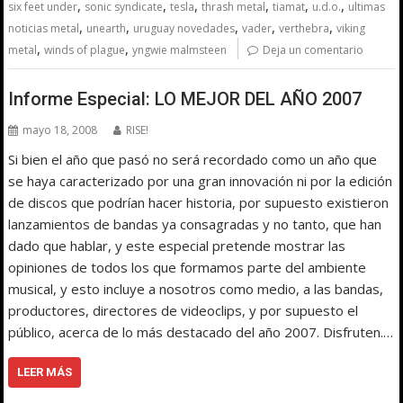
,
,
,
,
,
,
six feet under
sonic syndicate
tesla
thrash metal
tiamat
u.d.o.
ultimas
,
,
,
,
,
noticias metal
unearth
uruguay novedades
vader
verthebra
viking
,
,
metal
winds of plague
yngwie malmsteen
Deja un comentario
Informe Especial: LO MEJOR DEL AÑO 2007
mayo 18, 2008
RISE!
Si bien el año que pasó no será recordado como un año que
se haya caracterizado por una gran innovación ni por la edición
de discos que podrían hacer historia, por supuesto existieron
lanzamientos de bandas ya consagradas y no tanto, que han
dado que hablar, y este especial pretende mostrar las
opiniones de todos los que formamos parte del ambiente
musical, y esto incluye a nosotros como medio, a las bandas,
productores, directores de videoclips, y por supuesto el
público, acerca de lo más destacado del año 2007. Disfruten.…
LEER MÁS