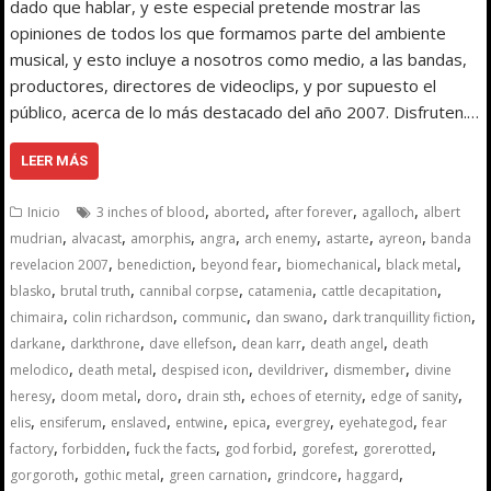
dado que hablar, y este especial pretende mostrar las
opiniones de todos los que formamos parte del ambiente
musical, y esto incluye a nosotros como medio, a las bandas,
productores, directores de videoclips, y por supuesto el
público, acerca de lo más destacado del año 2007. Disfruten.…
LEER MÁS
,
,
,
,
Inicio
3 inches of blood
aborted
after forever
agalloch
albert
,
,
,
,
,
,
,
mudrian
alvacast
amorphis
angra
arch enemy
astarte
ayreon
banda
,
,
,
,
,
revelacion 2007
benediction
beyond fear
biomechanical
black metal
,
,
,
,
,
blasko
brutal truth
cannibal corpse
catamenia
cattle decapitation
,
,
,
,
,
chimaira
colin richardson
communic
dan swano
dark tranquillity fiction
,
,
,
,
,
darkane
darkthrone
dave ellefson
dean karr
death angel
death
,
,
,
,
,
melodico
death metal
despised icon
devildriver
dismember
divine
,
,
,
,
,
,
heresy
doom metal
doro
drain sth
echoes of eternity
edge of sanity
,
,
,
,
,
,
,
elis
ensiferum
enslaved
entwine
epica
evergrey
eyehategod
fear
,
,
,
,
,
,
factory
forbidden
fuck the facts
god forbid
gorefest
gorerotted
,
,
,
,
,
gorgoroth
gothic metal
green carnation
grindcore
haggard