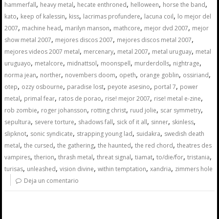
,
,
,
,
,
hammerfall
heavy metal
hecate enthroned
helloween
horse the band
,
,
,
,
,
kato
keep of kalessin
kiss
lacrimas profundere
lacuna coil
lo mejor del
,
,
,
,
,
2007
machine head
marilyn manson
mathcore
mejor dvd 2007
mejor
,
,
,
show metal 2007
mejores discos 2007
mejores discos metal 2007
,
,
,
,
mejores videos 2007 metal
mercenary
metal 2007
metal uruguay
metal
,
,
,
,
,
,
uruguayo
metalcore
midnattsol
moonspell
murderdolls
nightrage
,
,
,
,
,
,
norma jean
norther
novembers doom
opeth
orange goblin
ossiriand
,
,
,
,
,
otep
ozzy osbourne
paradise lost
peyote asesino
portal 7
power
,
,
,
,
,
metal
primal fear
ratos de porao
rise! mejor 2007
rise! metal e-zine
,
,
,
,
,
rob zombie
roger johansson
rotting christ
ruud jolie
scar symmetry
,
,
,
,
,
,
sepultura
severe torture
shadows fall
sick of it all
sinner
skinless
,
,
,
,
slipknot
sonic syndicate
strapping young lad
suidakra
swedish death
,
,
,
,
,
metal
the cursed
the gathering
the haunted
the red chord
theatres des
,
,
,
,
,
,
,
vampires
therion
thrash metal
threat signal
tiamat
to/die/for
tristania
,
,
,
,
,
turisas
unleashed
vision divine
within temptation
xandria
zimmers hole
Deja un comentario