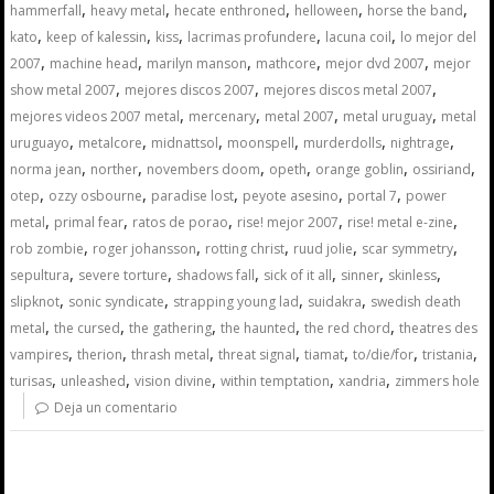
,
,
,
,
,
hammerfall
heavy metal
hecate enthroned
helloween
horse the band
,
,
,
,
,
kato
keep of kalessin
kiss
lacrimas profundere
lacuna coil
lo mejor del
,
,
,
,
,
2007
machine head
marilyn manson
mathcore
mejor dvd 2007
mejor
,
,
,
show metal 2007
mejores discos 2007
mejores discos metal 2007
,
,
,
,
mejores videos 2007 metal
mercenary
metal 2007
metal uruguay
metal
,
,
,
,
,
,
uruguayo
metalcore
midnattsol
moonspell
murderdolls
nightrage
,
,
,
,
,
,
norma jean
norther
novembers doom
opeth
orange goblin
ossiriand
,
,
,
,
,
otep
ozzy osbourne
paradise lost
peyote asesino
portal 7
power
,
,
,
,
,
metal
primal fear
ratos de porao
rise! mejor 2007
rise! metal e-zine
,
,
,
,
,
rob zombie
roger johansson
rotting christ
ruud jolie
scar symmetry
,
,
,
,
,
,
sepultura
severe torture
shadows fall
sick of it all
sinner
skinless
,
,
,
,
slipknot
sonic syndicate
strapping young lad
suidakra
swedish death
,
,
,
,
,
metal
the cursed
the gathering
the haunted
the red chord
theatres des
,
,
,
,
,
,
,
vampires
therion
thrash metal
threat signal
tiamat
to/die/for
tristania
,
,
,
,
,
turisas
unleashed
vision divine
within temptation
xandria
zimmers hole
Deja un comentario