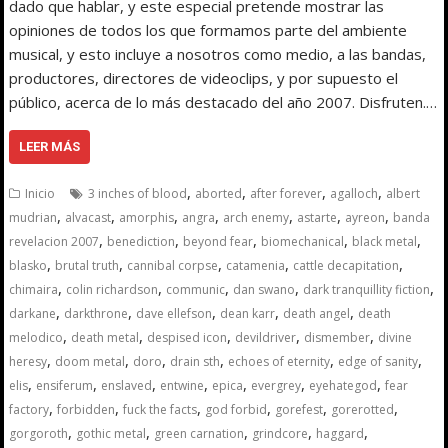
dado que hablar, y este especial pretende mostrar las
opiniones de todos los que formamos parte del ambiente
musical, y esto incluye a nosotros como medio, a las bandas,
productores, directores de videoclips, y por supuesto el
público, acerca de lo más destacado del año 2007. Disfruten.…
LEER MÁS
,
,
,
,
Inicio
3 inches of blood
aborted
after forever
agalloch
albert
,
,
,
,
,
,
,
mudrian
alvacast
amorphis
angra
arch enemy
astarte
ayreon
banda
,
,
,
,
,
revelacion 2007
benediction
beyond fear
biomechanical
black metal
,
,
,
,
,
blasko
brutal truth
cannibal corpse
catamenia
cattle decapitation
,
,
,
,
,
chimaira
colin richardson
communic
dan swano
dark tranquillity fiction
,
,
,
,
,
darkane
darkthrone
dave ellefson
dean karr
death angel
death
,
,
,
,
,
melodico
death metal
despised icon
devildriver
dismember
divine
,
,
,
,
,
,
heresy
doom metal
doro
drain sth
echoes of eternity
edge of sanity
,
,
,
,
,
,
,
elis
ensiferum
enslaved
entwine
epica
evergrey
eyehategod
fear
,
,
,
,
,
,
factory
forbidden
fuck the facts
god forbid
gorefest
gorerotted
,
,
,
,
,
gorgoroth
gothic metal
green carnation
grindcore
haggard